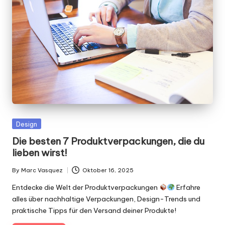
g
n
.
d
e
Posted
Design
in
Die besten 7 Produktverpackungen, die du
lieben wirst!
By
Marc Vasquez
Oktober 16, 2025
Posted
by
Entdecke die Welt der Produktverpackungen
Erfahre
alles über nachhaltige Verpackungen, Design-Trends und
praktische Tipps für den Versand deiner Produkte!