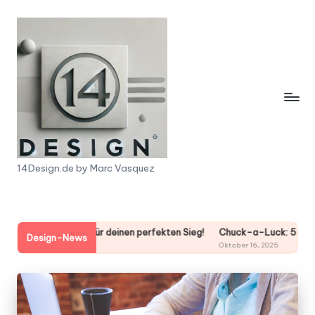
Skip
to
content
1
14Design.de by Marc Vasquez
4
D
Sports: 7 Tipps für deinen perfekten Sieg!
Chuck-a-Luck: 5 spannende
e
Design-News
6, 2025
Oktober 16, 2025
s
i