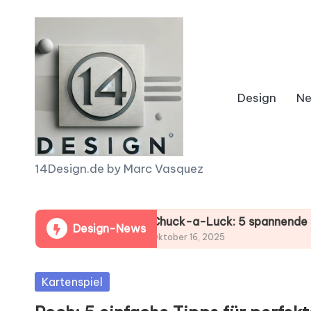
Skip
to
content
Design
N
1
14Design.de by Marc Vasquez
4
r deinen Gewinn!
D
Chuck-a-Luck: 5 spannende Strategie
Design-News
Oktober 16, 2025
e
Posted
Kartenspiel
s
in