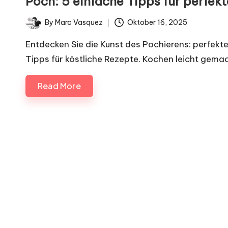
Poch: 5 einfache Tipps für perfekt
i
By
Marc Vasquez
Oktober 16, 2025
g
Posted
by
Entdecken Sie die Kunst des Pochierens: perfekte
n
Tipps für köstliche Rezepte. Kochen leicht gemac
.
Read More
d
e