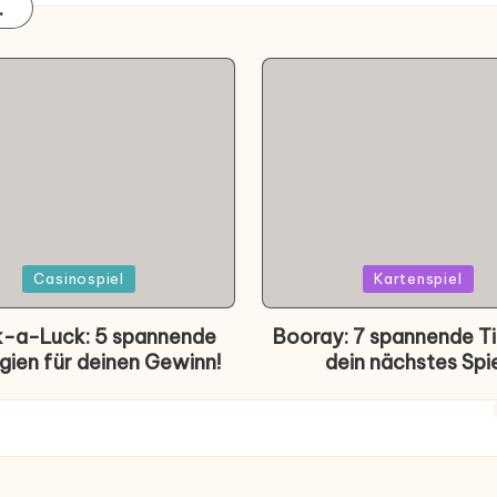
.
d
Posted
Casinospiel
Kartenspiel
in
-a-Luck: 5 spannende
Booray: 7 spannende Ti
gien für deinen Gewinn!
dein nächstes Spie