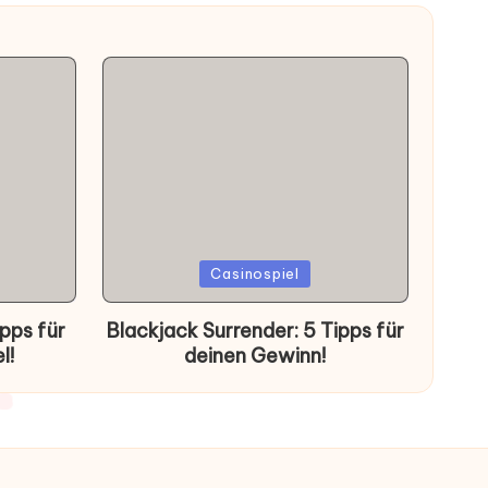
Posted
Casinospiel
in
pps für
Blackjack Surrender: 5 Tipps für
l!
deinen Gewinn!