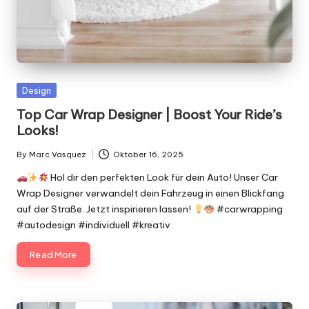
Posted
Design
in
Top Car Wrap Designer | Boost Your Ride’s
Looks!
By
Marc Vasquez
Oktober 16, 2025
Posted
by
Hol dir den perfekten Look für dein Auto! Unser Car
Wrap Designer verwandelt dein Fahrzeug in einen Blickfang
auf der Straße. Jetzt inspirieren lassen!
#carwrapping
#autodesign #individuell #kreativ
Read More