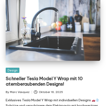
Posted
Design
in
Schneller Tesla Model Y Wrap mit 10
atemberaubenden Designs!
By
Marc Vasquez
Oktober 16, 2025
Posted
by
Exklusives Tesla Model Y Wrap mit individuellen Designs
Schütze und verschönere dein Elektroauto mit hochwertiger