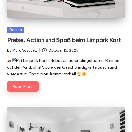
Posted
Design
in
Preise, Action und Spaß beim Limpark Kart
By
Marc Vasquez
Oktober 16, 2025
Posted
by
Mit Limpark Kart erlebst du adrenalingeladene Rennen
auf der Kartbahn! Spüre den Geschwindigkeitsrausch und
werde zum Champion. Komm vorbei!
Read More