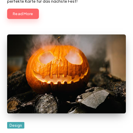
perfekte Karte für das nächste Fest!
Read More
Posted
Design
in