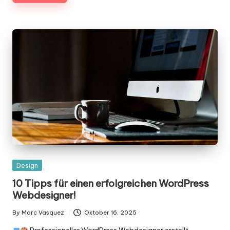
Posted
Design
in
10 Tipps für einen erfolgreichen WordPress
Webdesigner!
By
Marc Vasquez
Oktober 16, 2025
Posted
by