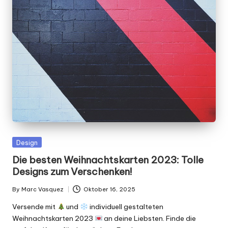
g
n
.
d
e
Posted
Design
in
Die besten Weihnachtskarten 2023: Tolle
Designs zum Verschenken!
By
Marc Vasquez
Oktober 16, 2025
Posted
by
Versende mit
und
individuell gestalteten
Weihnachtskarten 2023
an deine Liebsten. Finde die