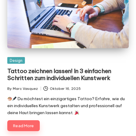
Posted
Design
in
Tattoo zeichnen lassen! In 3 einfachen
Schritten zum individuellen Kunstwerk
By
Marc Vasquez
Oktober 16, 2025
Posted
by
Du möchtest ein einzigartiges Tattoo? Erfahre, wie du
ein individuelles Kunstwerk gestalten und professionell auf
deine Haut bringen lassen kannst.
Read More