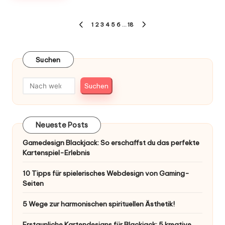
Seitennummerierung
1
2
3
4
5
6
…
18
PREVIOUS
NEXT
der
PAGE
PAGE
Beiträge
Suchen
Suchen
Neueste Posts
Gamedesign Blackjack: So erschaffst du das perfekte
Kartenspiel-Erlebnis
10 Tipps für spielerisches Webdesign von Gaming-
Seiten
5 Wege zur harmonischen spirituellen Ästhetik!
Erstaunliche Kartendesigns für Blackjack: 5 kreative