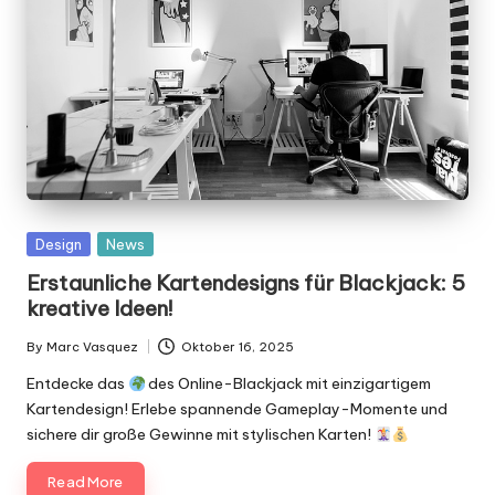
Posted
Design
News
in
Erstaunliche Kartendesigns für Blackjack: 5
kreative Ideen!
By
Marc Vasquez
Oktober 16, 2025
Posted
by
Entdecke das
des Online-Blackjack mit einzigartigem
Kartendesign! Erlebe spannende Gameplay-Momente und
sichere dir große Gewinne mit stylischen Karten!
Read More