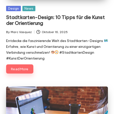
Posted
Design
News
in
Stadtkarten-Design: 10 Tipps für die Kunst
der Orientierung
By
Marc Vasquez
Oktober 16, 2025
Posted
by
Entdecke die faszinierende Welt des Stadtkarten-Designs
Erfahre, wie Kunst und Orientierung zu einer einzigartigen
Verbindung verschmelzen!
#StadtkartenDesign
#KunstDerOrientierung
Read More