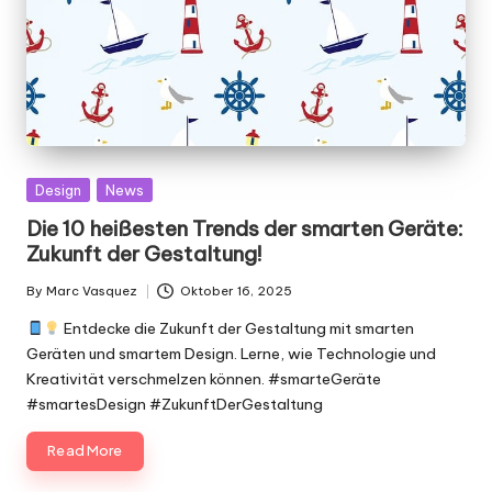
Posted
Design
News
in
Die 10 heißesten Trends der smarten Geräte:
Zukunft der Gestaltung!
By
Marc Vasquez
Oktober 16, 2025
Posted
by
Entdecke die Zukunft der Gestaltung mit smarten
Geräten und smartem Design. Lerne, wie Technologie und
Kreativität verschmelzen können. #smarteGeräte
#smartesDesign #ZukunftDerGestaltung
Read More