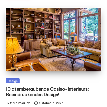
Posted
Design
in
10 atemberaubende Casino-Interieurs:
Beeindruckendes Design!
By
Marc Vasquez
Oktober 16, 2025
Posted