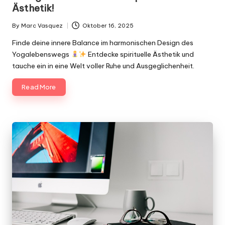
Ästhetik!
By
Marc Vasquez
Oktober 16, 2025
Posted
by
Finde deine innere Balance im harmonischen Design des
Yogalebenswegs
Entdecke spirituelle Ästhetik und
tauche ein in eine Welt voller Ruhe und Ausgeglichenheit.
Read More