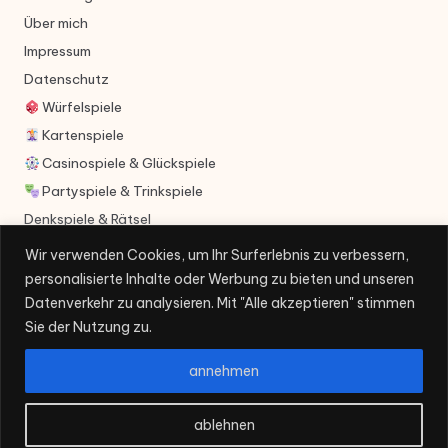
Über mich
Impressum
Datenschutz
Würfelspiele
Kartenspiele
Casinospiele & Glückspiele
Partyspiele & Trinkspiele
Denkspiele & Rätsel
Videospiele
Wir verwenden Cookies, um Ihr Surferlebnis zu verbessern,
personalisierte Inhalte oder Werbung zu bieten und unseren
Datenverkehr zu analysieren. Mit "Alle akzeptieren" stimmen
Sie der Nutzung zu.
annehmen
Copyright 2026 — 14Design.de. All rights reserved.
ablehnen
Bloglo WordPress Theme